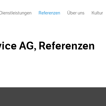
Dienstleistungen
Referenzen
Über uns
Kultur
(current)
Übersicht
News
ice AG, Referenzen
Schwesterfirmen