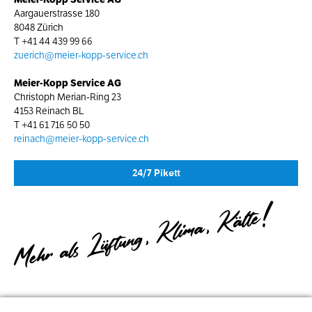
Aargauerstrasse 180
8048 Zürich
T
+41 44 439 99 66
zuerich@meier-kopp-service.ch
Meier-Kopp Service AG
Christoph Merian-Ring 23
4153 Reinach BL
T
+41 61 716 50 50
reinach@meier-kopp-service.ch
24/7 Pikett
Mehr als Lüftung, Klima, Kälte!